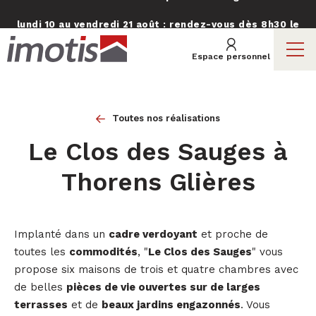
lundi 10 au vendredi 21 août : rendez-vous dès 8h30 le
Ouvrir le menu
lundi 24 août !
Espace personnel
Nos programmes neufs
Toutes nos réalisations
Vendre un terrain
Le Clos des Sauges à
Thorens Glières
Nos réalisations
Choisir Imotis
Implanté dans un
cadre verdoyant
et proche de
toutes les
commodités
, "
Le Clos des Sauges
" vous
propose six maisons de trois et quatre chambres avec
de belles
pièces de vie ouvertes sur de larges
terrasses
et de
beaux jardins engazonnés
. Vous