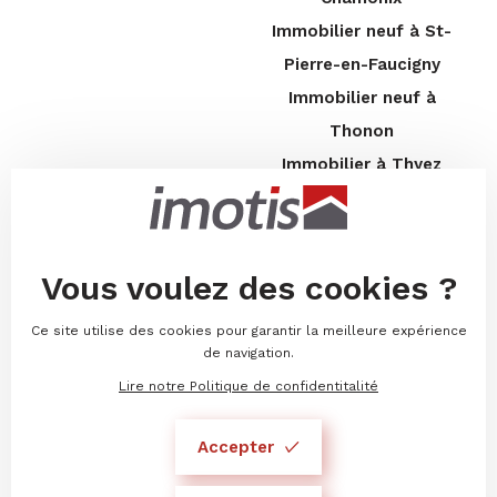
Immobilier neuf à St-
Pierre-en-Faucigny
Immobilier neuf à
Thonon
Immobilier à Thyez
DÉCOUVRIR
EN PLUS
Guide/conseils
Recrutement
Vous voulez des cookies ?
Nos réalisations
Construire une maison
Choisir Imotis
Construire un chalet
Ce site utilise des cookies pour garantir la meilleure expérience
de navigation.
Mentions légales
Lire notre Politique de confidentitalité
Politique de
confidentialité
Accepter
04