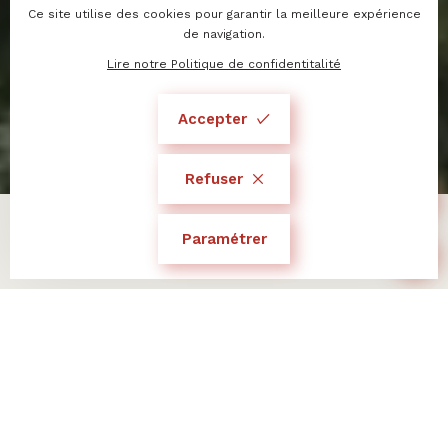
Vétraz-Monthoux
Ce site utilise des cookies pour garantir la meilleure expérience
de navigation.
8 lots
T4
Lire notre Politique de confidentitalité
Livraison prévue 2ème trimestre 2027
Accepter
Téléchargez notre brochure
Voir les lots
04
50
Refuser
66
80
à partir de
516 000
€
00
Paramétrer
Page d'accueil
Programmes neufs
Le Clos T
Suivez l'avancement de la
construction