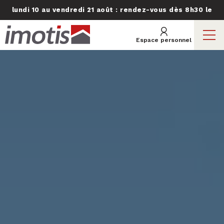
lundi 10 au vendredi 21 août : rendez-vous dès 8h30 le
Ouvrir le menu
lundi 24 août !
Espace personnel
Nos programmes neufs
Vendre un terrain
Nos réalisations
Choisir Imotis