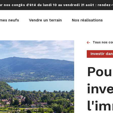
 nos congés d'été du lundi 10 au vendredi 21 août : rendez-v
mes neufs
Vendre un terrain
Nos réalisations
Tous nos co
Investir dan
Pou
inv
l'i