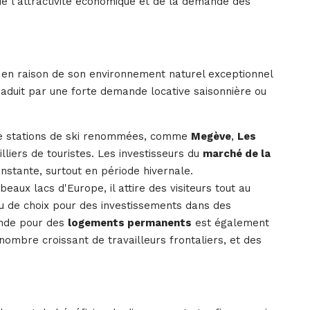
 de l'attractivité économique et de la demande des
s en raison de son environnement naturel exceptionnel
 traduit par une forte demande locative saisonnière ou
de stations de ski renommées, comme
Megève
,
Les
lliers de touristes. Les investisseurs du
marché de la
stante, surtout en période hivernale.
aux lacs d'Europe, il attire des visiteurs tout au
lieu de choix pour des investissements dans des
nde pour des
logements permanents
est également
 nombre croissant de travailleurs frontaliers, et des