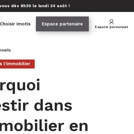
ous dès 8h30 le lundi 24 août !
Choisir Imotis
Espace partenaire
Espace personnel
nseils
s l'immobilier
rquoi
estir dans
mmobilier en