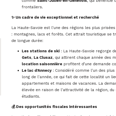
comme
Saint-Julien-en-Genevois
, qui bénéficie
frontaliers.
✨ Un cadre de vie exceptionnel et recherché
La Haute-Savoie est l'une des régions les plus prisée
: montagnes, lacs et forêts. Cet attrait touristique se
de longue durée:
Les stations de ski
: La Haute-Savoie regorge 
Gets
,
La Clusaz
, qui attirent chaque année des mi
location saisonnière
profitent d’une demande con
Le lac d’Annecy
: Considéré comme l'un des plus be
long de l'année, ce qui fait de cette localité un 
appartements et maisons de vacances. La dema
élevée en raison de l'attractivité de la région, du
étudiants.
💰 Des opportunités fiscales intéressantes